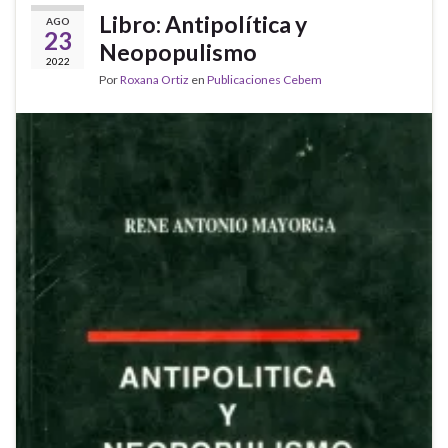
Libro: Antipolítica y
AGO
23
Neopopulismo
2022
Por
Roxana Ortiz
en
Publicaciones Cebem