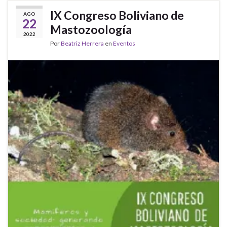
IX Congreso Boliviano de
AGO
22
Mastozoología
2022
Por
Beatriz Herrera
en
Eventos