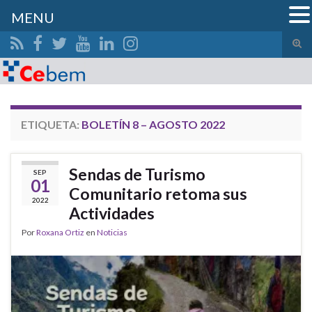
MENU
Alte
el
Search for:
form
de
bús
ETIQUETA:
BOLETÍN 8 – AGOSTO 2022
Sendas de Turismo
SEP
01
Comunitario retoma sus
2022
Actividades
Por
Roxana Ortiz
en
Noticias