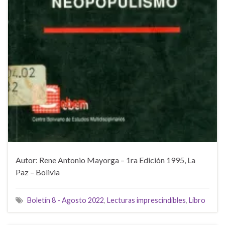
Autor: Rene Antonio Mayorga – 1ra Edición 1995, La
Paz – Bolivia
Boletín 8 - Agosto 2022
,
Lecturas imprescindibles
,
Libro