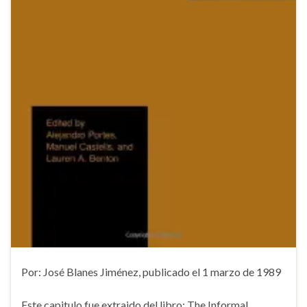
Por: José Blanes Jiménez, publicado el 1 marzo de 1989
Este capitulo fue extraido del libro: The Informal