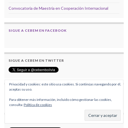
Convocatoria de Maestría en Cooperación Internacional
SIGUE A CEBEM EN FACEBOOK
SIGUE A CEBEM EN TWITTER
Privacidad y cookies: este sitio usa cookies. Si continúas navegando por él,
aceptas su uso.
SIGUE A REDESMA EN FACEBOOK
Para obtener más información, incluido cómo gestionar las cookies,
consulta:
Política de cookies
SIGUE A REDESMA EN TWITTER