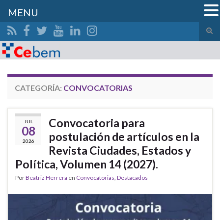
MENU
Alte
el
Search for:
form
de
bús
CATEGORÍA:
CONVOCATORIAS
Convocatoria para
JUL
08
postulación de artículos en la
2026
Revista Ciudades, Estados y
Política, Volumen 14 (2027).
Por
Beatriz Herrera
en
Convocatorias
,
Destacados