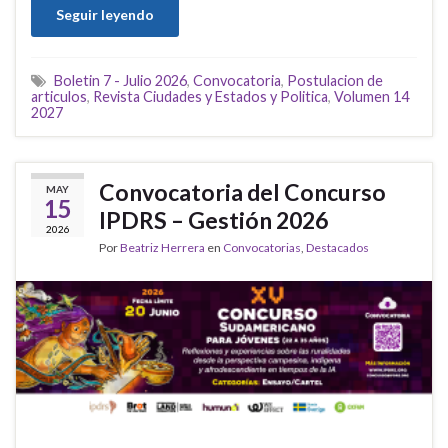
Seguir leyendo
Boletin 7 - Julio 2026
,
Convocatoria
,
Postulacion de
articulos
,
Revista Ciudades y Estados y Politica
,
Volumen 14
2027
Convocatoria del Concurso
MAY
15
IPDRS – Gestión 2026
2026
Por
Beatriz Herrera
en
Convocatorias
,
Destacados