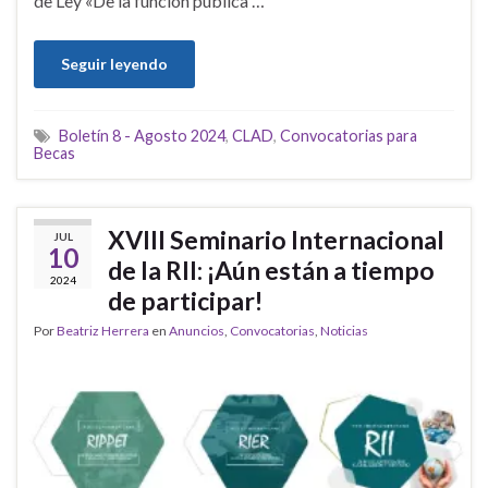
de Ley «De la función pública …
Seguir leyendo
Boletín 8 - Agosto 2024
,
CLAD
,
Convocatorias para
Becas
XVIII Seminario Internacional
JUL
10
de la RII: ¡Aún están a tiempo
2024
de participar!
Por
Beatriz Herrera
en
Anuncios
,
Convocatorias
,
Noticias