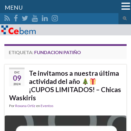
MENU
Alte
el
Search for:
form
de
bús
ETIQUETA:
FUNDACION PATIÑO
Te invitamos a nuestra última
DIC
09
actividad del año
2024
¡CUPOS LIMITADOS! – Chicas
Waskiris
Por
Roxana Ortiz
en
Eventos