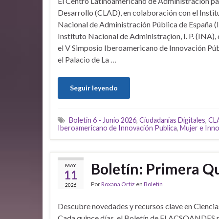
El Centro Latinoamericano de Administración pa
Desarrollo (CLAD), en colaboración con el Instit
Nacional de Administración Pública de España (
Instituto Nacional de Administraçion, I. P. (INA),
el V Simposio Iberoamericano de Innovación Públi
el Palacio de La …
Seguir leyendo
Boletin 6 - Junio 2026
,
Ciudadanias Digitales
,
CL
Iberoamericano de Innovación Publica
,
Mujer e Inn
Boletín: Primera 
MAY
11
Por
Roxana Ortiz
en
Boletin
2026
Descubre novedades y recursos clave en Ciencias
Cada quince días, el Boletín de FLACSOANDES 