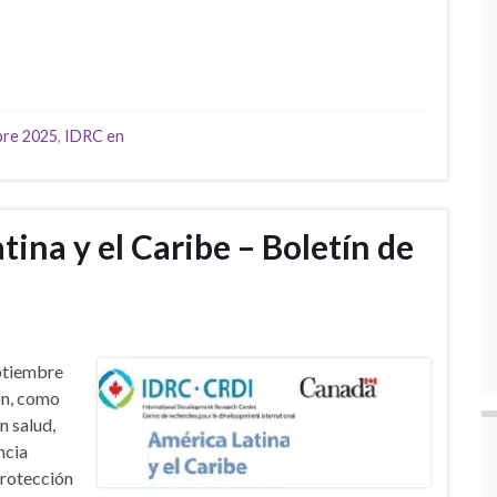
bre 2025
,
IDRC en
ina y el Caribe – Boletín de
ptiembre
ón, como
n salud,
ncia
protección