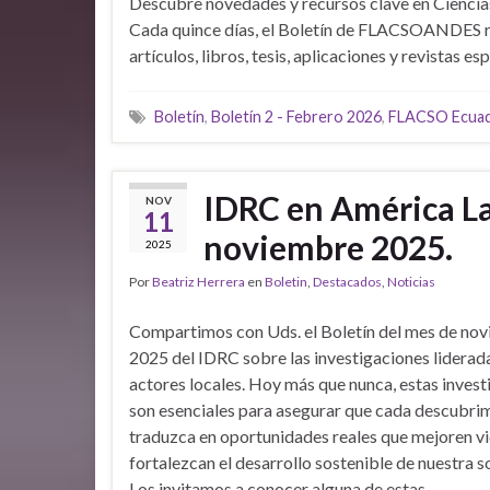
Descubre novedades y recursos clave en Ciencias
Cada quince días, el Boletín de FLACSOANDES 
artículos, libros, tesis, aplicaciones y revistas 
Boletín
,
Boletín 2 - Febrero 2026
,
FLACSO Ecua
IDRC en América Lat
NOV
11
noviembre 2025.
2025
Por
Beatriz Herrera
en
Boletin
,
Destacados
,
Noticias
Compartimos con Uds. el Boletín del mes de no
2025 del IDRC sobre las investigaciones liderad
actores locales. Hoy más que nunca, estas inves
son esenciales para asegurar que cada descubri
traduzca en oportunidades reales que mejoren vi
fortalezcan el desarrollo sostenible de nuestra s
Los invitamos a conocer alguna de estas …