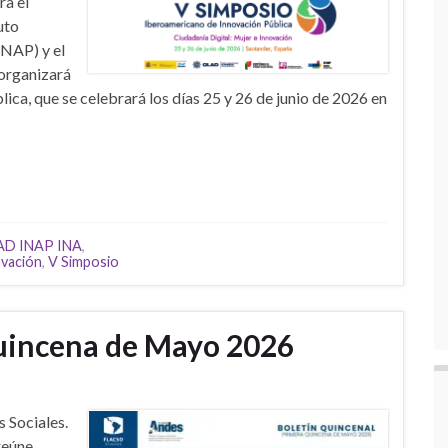
ra el
uto
INAP) y el
 organizará
ca, que se celebrará los días 25 y 26 de junio de 2026 en
AD INAP INA
,
ovación
,
V Simposio
Quincena de Mayo 2026
 Sociales.
reúne