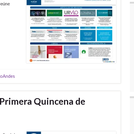
reúne
soAndes
 Primera Quincena de