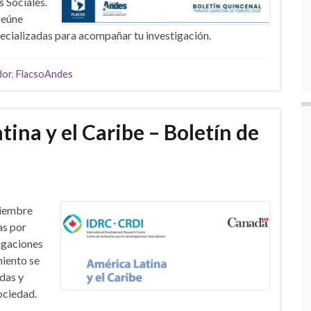
 Sociales.
reúne
especializadas para acompañar tu investigación.
dor
,
FlacsoAndes
ina y el Caribe – Boletín de
viembre
as por
tigaciones
miento se
das y
ociedad.