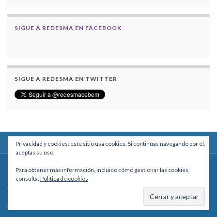
SIGUE A REDESMA EN FACEBOOK
SIGUE A REDESMA EN TWITTER
Privacidad y cookies: este sitio usa cookies. Si continúas navegando por él,
aceptas su uso.
Centro Boliviano de Estudios Multidisciplinarios
Para obtener más información, incluido cómo gestionar las cookies,
Calle Macario Pinilla # 2588 esq. Av. Arce, Edificio Arcadia, Mezzanine, Of. 101
consulta:
Política de cookies
- La Paz, Bolivia
Teléfono: +591 2431818 - Celular: +591 73027636
cebem@cebem.org
Hecho con
por
Graphene Themes
.