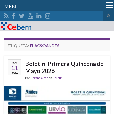
MENU
Alte
el
Search for:
form
de
bús
ETIQUETA:
FLACSOANDES
Boletín: Primera Quincena de
MAY
11
Mayo 2026
2026
Por
Roxana Ortiz
en
Boletin