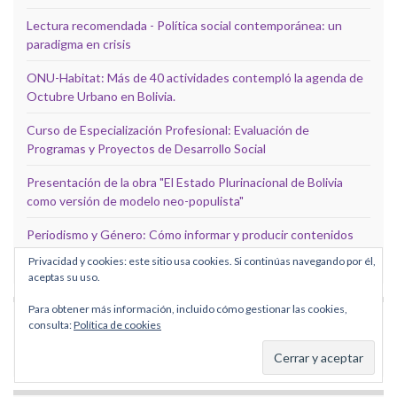
Lectura recomendada - Política social contemporánea: un
paradigma en crisis
ONU-Habitat: Más de 40 actividades contempló la agenda de
Octubre Urbano en Bolivia.
Curso de Especialización Profesional: Evaluación de
Programas y Proyectos de Desarrollo Social
Presentación de la obra "El Estado Plurinacional de Bolivia
como versión de modelo neo-populista"
Periodismo y Género: Cómo informar y producir contenidos
periodísticos desde una perspectiva de derechos
Privacidad y cookies: este sitio usa cookies. Si continúas navegando por él,
aceptas su uso.
Para obtener más información, incluido cómo gestionar las cookies,
SIGUE A CEBEM EN FACEBOOK
consulta:
Política de cookies