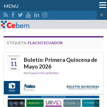
MENU
Alte
el
Search for:
form
de
bús
ETIQUETA:
FLACSO ECUADOR
Boletín: Primera Quincena de
MAY
11
Mayo 2026
2026
Por
Roxana Ortiz
en
Boletin