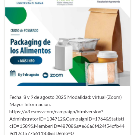
Fecha: 8 y 9 de agosto 2025 Modalidad: virtual (Zoom)
Mayor Información:
https://v3.esmsv.com/campaign/htmlversion?
AdministratorID=134712&CampaignID=1764&Statisti
cID=1589&MemberID=48708&s=e66a6f424f54cfb44
9d12cf577561183&isDemo=0