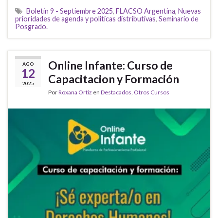
Boletin 9 - Septiembre 2025
,
FLACSO Argentina
,
Nuevas
prioridades de agenda y politicas distributivas
,
Seminario de
Posgrado.
Online Infante: Curso de
AGO
12
Capacitacion y Formación
2025
Por
Roxana Ortiz
en
Destacados
,
Otros Cursos