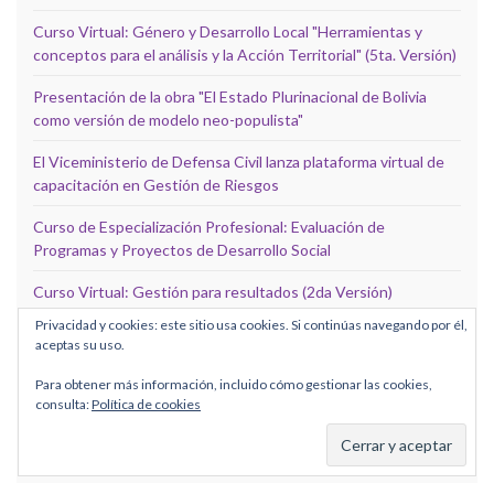
Curso Virtual: Género y Desarrollo Local "Herramientas y
conceptos para el análisis y la Acción Territorial" (5ta. Versión)
Presentación de la obra "El Estado Plurinacional de Bolivia
como versión de modelo neo-populista"
El Viceministerio de Defensa Civil lanza plataforma virtual de
capacitación en Gestión de Riesgos
Curso de Especialización Profesional: Evaluación de
Programas y Proyectos de Desarrollo Social
Curso Virtual: Gestión para resultados (2da Versión)
Privacidad y cookies: este sitio usa cookies. Si continúas navegando por él,
Postgrado Iberoamericano en Gestión y Revitalización de la
aceptas su uso.
Ciudad, el Paisaje y el Territorio
Para obtener más información, incluido cómo gestionar las cookies,
Curso Presencial: Técnicas y herramientas participativas para
consulta:
Política de cookies
la incidencia en políticas públicas y la toma de decisiones (3ra
Versión)