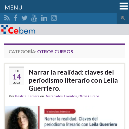
MENU
Alte
el
Search for:
form
de
bús
CATEGORÍA:
OTROS CURSOS
Narrar la realidad: claves del
JUL
14
periodismo literario con Leila
2026
Guerriero.
Por
Beatriz Herrera
en
Destacados
,
Eventos
,
Otros Cursos