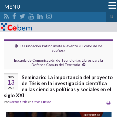
MENU
Alte
el
Search for:
form
de
bús
La Fundación Patiño invita al evento «El color de los
sueños»
Escuela de Comunicación de Tecnologías Libres para la
Defensa Común del Territorio
Seminario: La importancia del proyecto
NOV
13
de Tésis en la investigación científica
2024
en las ciencias políticas y sociales en el
siglo XXI
Por
Roxana Ortiz
en
Otros Cursos