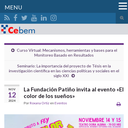
MENU
Alte
el
Search for:
form
de
bús
Curso Virtual: Mecanismos, herramientas y bases para el
Monitoreo Basado en Resultados
Seminario: La importancia del proyecto de Tésis en la
investigación científica en las ciencias políticas y sociales en el
siglo XXI
La Fundación Patiño invita al evento «El
NOV
12
color de los sueños»
2024
Por
Roxana Ortiz
en
Eventos