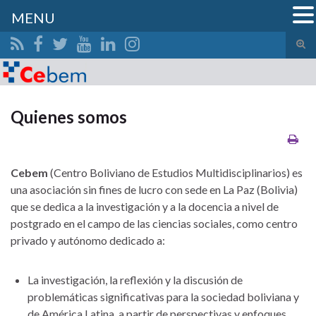
MENU
Alte
el
Search for:
form
de
bús
Quienes somos
Cebem
(Centro Boliviano de Estudios Multidisciplinarios) es
una asociación sin fines de lucro con sede en La Paz (Bolivia)
que se dedica a la investigación y a la docencia a nivel de
postgrado en el campo de las ciencias sociales, como centro
privado y autónomo dedicado a:
La investigación, la reflexión y la discusión de
problemáticas significativas para la sociedad boliviana y
de América Latina, a partir de perspectivas y enfoques