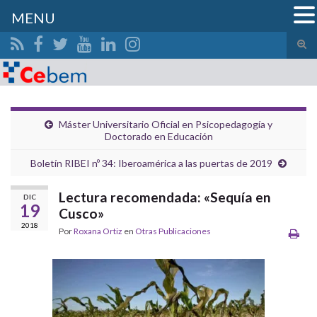
MENU
Alte
el
Search for:
form
de
bús
Máster Universitario Oficial en Psicopedagogía y
Doctorado en Educación
Boletín RIBEI nº 34: Iberoamérica a las puertas de 2019
Lectura recomendada: «Sequía en
DIC
19
Cusco»
2018
Por
Roxana Ortiz
en
Otras Publicaciones