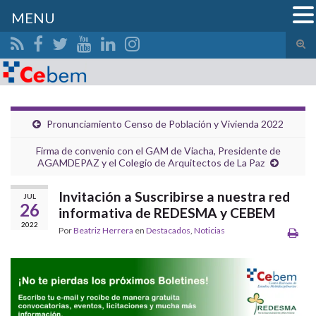
MENU
Alte
el
Search for:
form
de
bús
Pronunciamiento Censo de Población y Vivienda 2022
Firma de convenio con el GAM de Viacha, Presidente de
AGAMDEPAZ y el Colegio de Arquitectos de La Paz
Invitación a Suscribirse a nuestra red
JUL
26
informativa de REDESMA y CEBEM
2022
Por
Beatriz Herrera
en
Destacados
,
Noticias