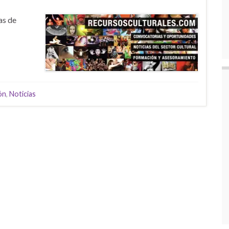
as de
ón
,
Noticias