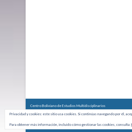
Centro Boliviano de Estudios Multidisciplinarios
Calle Macario Pinilla # 2588 esq. Av. Arce, Edificio Arcadia, Mezzan
Privacidad y cookies: este sitio usa cookies. Si continúas navegando por él, ace
Teléfono: +591 2431818 - Celular: +591 73027636
cebem@cebem.org
Para obtener más información, incluido cómo gestionar las cookies, consulta:
Hecho con
por
Graphene Themes
.