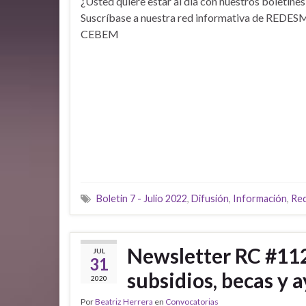
¿Usted quiere estar al día con nuestros boletines
Suscríbase a nuestra red informativa de REDES
CEBEM
Boletin 7 - Julio 2022
,
Difusión
,
Información
,
Re
Newsletter RC #112
JUL
31
subsidios, becas y 
2020
Por
Beatriz Herrera
en
Convocatorias