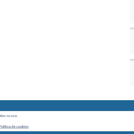
ine, Of. 101 - La Paz, Bolivia
ptas su uso.
Política de cookies