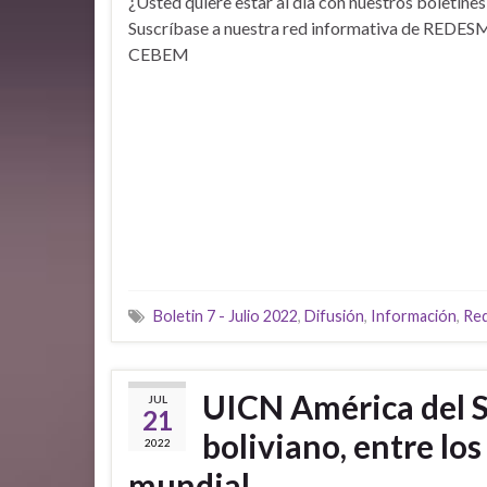
¿Usted quiere estar al día con nuestros boletines
Suscríbase a nuestra red informativa de REDES
CEBEM
Boletin 7 - Julio 2022
,
Difusión
,
Información
,
Re
UICN América del 
JUL
21
boliviano, entre lo
2022
mundial