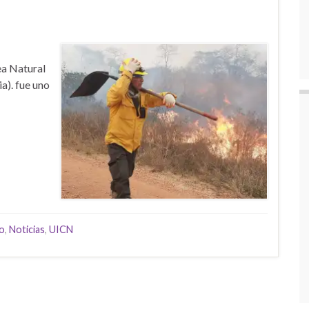
ea Natural
a). fue uno
o
,
Noticias
,
UICN