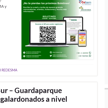
?
MA y
d REDESMA
Sur – Guardaparque
s galardonados a nivel