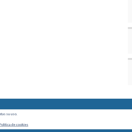
ine, Of. 101 - La Paz, Bolivia
ptas su uso.
Política de cookies