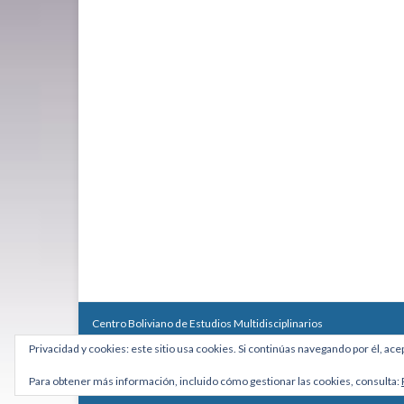
Centro Boliviano de Estudios Multidisciplinarios
Calle Macario Pinilla # 2588 esq. Av. Arce, Edificio Arcadia, Mezzan
Privacidad y cookies: este sitio usa cookies. Si continúas navegando por él, ace
Teléfono: +591 2431818 - Celular: +591 73027636
cebem@cebem.org
Para obtener más información, incluido cómo gestionar las cookies, consulta:
Hecho con
por
Graphene Themes
.