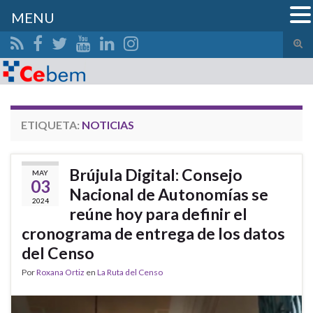
MENU
Alte
el
Search for:
form
de
bús
ETIQUETA:
NOTICIAS
Brújula Digital: Consejo
MAY
03
Nacional de Autonomías se
2024
reúne hoy para definir el
cronograma de entrega de los datos
del Censo
Por
Roxana Ortiz
en
La Ruta del Censo