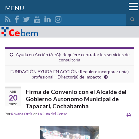
MENU
Alte
el
Search for:
form
de
bús
Ayuda en Acción (AeA): Requiere contratar los servicios de
consultoría
FUNDACIÓN AYUDA EN ACCIÓN: Requiere incorporar un(a)
profesional – Director(a) de Impacto
Firma de Convenio con el Alcalde del
ABR
20
Gobierno Autonomo Municipal de
2022
Tapacari, Cochabamba
Por
Roxana Ortiz
en
La Ruta del Censo