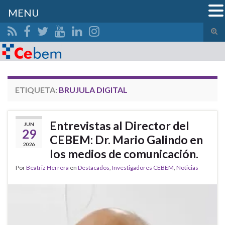
MENU
Alte
el
Search for:
form
de
bús
ETIQUETA:
BRUJULA DIGITAL
Entrevistas al Director del
JUN
29
CEBEM: Dr. Mario Galindo en
2026
los medios de comunicación.
Por
Beatriz Herrera
en
Destacados
,
Investigadores CEBEM
,
Noticias