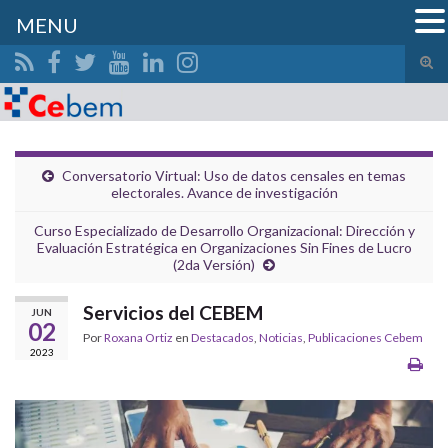
MENU
Alte
el
Search for:
form
de
bús
Conversatorio Virtual: Uso de datos censales en temas
electorales. Avance de investigación
Curso Especializado de Desarrollo Organizacional: Dirección y
Evaluación Estratégica en Organizaciones Sin Fines de Lucro
(2da Versión)
Servicios del CEBEM
JUN
02
Por
Roxana Ortiz
en
Destacados
,
Noticias
,
Publicaciones Cebem
2023