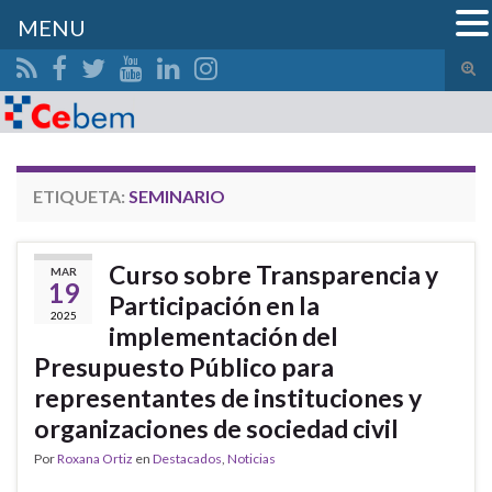
MENU
Alte
el
Search for:
form
de
bús
ETIQUETA:
SEMINARIO
Curso sobre Transparencia y
MAR
19
Participación en la
2025
implementación del
Presupuesto Público para
representantes de instituciones y
organizaciones de sociedad civil
Por
Roxana Ortiz
en
Destacados
,
Noticias