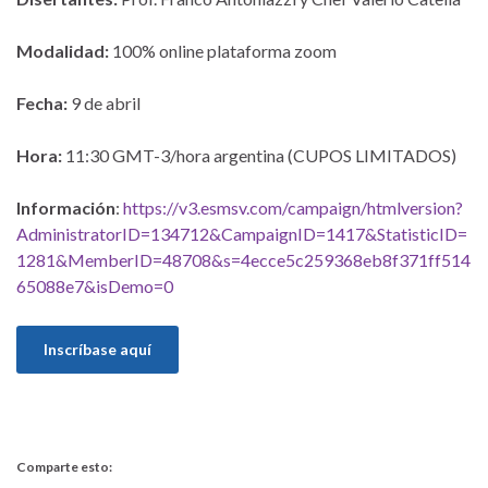
Modalidad:
100% online plataforma zoom
Fecha:
9 de abril
Hora:
11:30 GMT-3/hora argentina (CUPOS LIMITADOS)
Información
:
https://v3.esmsv.com/campaign/htmlversion?
AdministratorID=134712&CampaignID=1417&StatisticID=
1281&MemberID=48708&s=4ecce5c259368eb8f371ff514
65088e7&isDemo=0
Inscríbase aquí
Comparte esto: