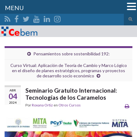
MENU
Alte
el
Search for:
form
de
bús
Pensamientos sobre sostenibilidad 192:
Curso Virtual: Aplicación de Teoría de Cambio y Marco Lógico
en el diseño de planes estratégicos, programas y proyectos
de desarrollo socio económico
Seminario Gratuito Internacional:
ABR
04
Tecnologías de los Caramelos
2024
Por
Roxana Ortiz
en
Otros Cursos