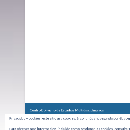
Centro Boliviano de Estudios Multidisciplinarios
Calle Macario Pinilla # 2588 esq. Av. Arce, Edificio Arcadia, Mezzan
Privacidad y cookies: este sitio usa cookies. Si continúas navegando por él, ace
Teléfono: +591 2431818 - Celular: +591 73027636
cebem@cebem.org
Para obtener más información, incluido cómo gestionar las cookies, consulta: