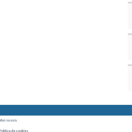
ine, Of. 101 - La Paz, Bolivia
ptas su uso.
Política de cookies