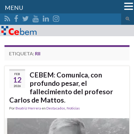
MENU
Alte
el
Search for:
form
de
bús
ETIQUETA:
RII
CEBEM: Comunica, con
FEB
12
profundo pesar, el
2026
fallecimiento del profesor
Carlos de Mattos.
Por
Beatriz Herrera
en
Destacados
,
Noticias