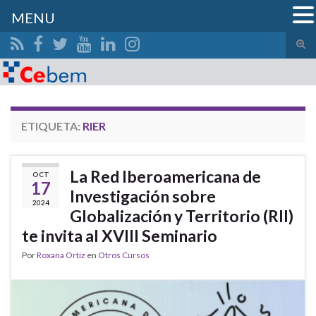
MENU
Alte
el
Search for:
form
de
bús
ETIQUETA:
RIER
La Red Iberoamericana de
OCT
17
Investigación sobre
2024
Globalización y Territorio (RII)
te invita al XVIII Seminario
Por
Roxana Ortiz
en
Otros Cursos