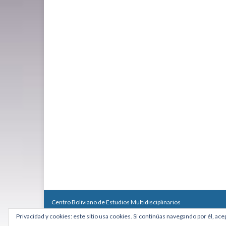
Centro Boliviano de Estudios Multidisciplinarios
Calle Macario Pinilla # 2588 esq. Av. Arce, Edificio Arcadia, Mezzan
Privacidad y cookies: este sitio usa cookies. Si continúas navegando por él, ace
Teléfono: +591 2431818 - Celular: +591 73027636