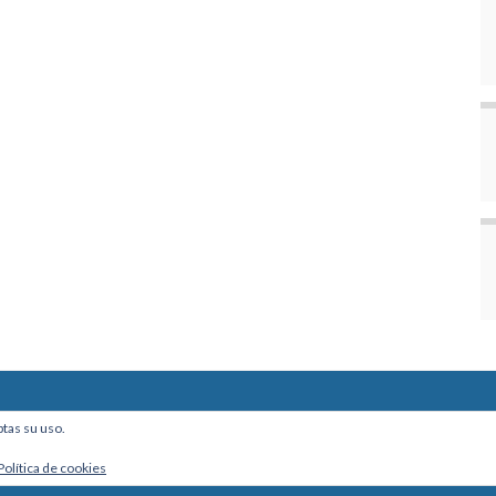
ine, Of. 101 - La Paz, Bolivia
ptas su uso.
Política de cookies