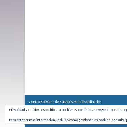
Centro Boliviano de Estudios Multidisciplinarios
Calle Macario Pinilla # 2588 esq. Av. Arce, Edificio Arcadia, Mezzan
Privacidad y cookies: este sitio usa cookies. Si continúas navegando por él, ace
Teléfono: +591 2431818 - Celular: +591 73027636
cebem@cebem.org
Para obtener más información, incluido cómo gestionar las cookies, consulta:
Hecho con
por
Graphene Themes
.