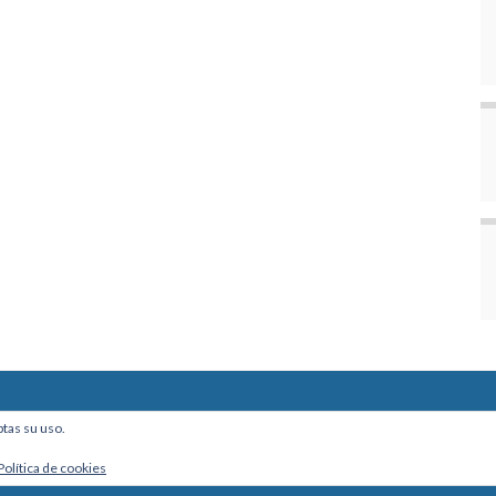
ine, Of. 101 - La Paz, Bolivia
ptas su uso.
Política de cookies