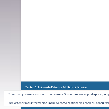
Centro Boliviano de Estudios Multidisciplinarios
Calle Macario Pinilla # 2588 esq. Av. Arce, Edificio Arcadia, Mezzan
Privacidad y cookies: este sitio usa cookies. Si continúas navegando por él, ace
Teléfono: +591 2431818 - Celular: +591 73027636
cebem@cebem.org
Para obtener más información, incluido cómo gestionar las cookies, consulta:
Hecho con
por
Graphene Themes
.