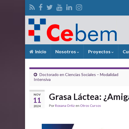
Inicio
Nosotros
Proyectos
Cu
Doctorado en Ciencias Sociales – Modalidad
Intensiva
Grasa Láctea: ¿Amig
NOV
11
Por
Roxana Ortiz
en
Otros Cursos
2024