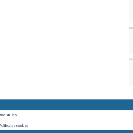
ine, Of. 101 - La Paz, Bolivia
ptas su uso.
Política de cookies