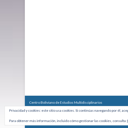
Centro Boliviano de Estudios Multidisciplinarios
Calle Macario Pinilla # 2588 esq. Av. Arce, Edificio Arcadia, Mezzan
Privacidad y cookies: este sitio usa cookies. Si continúas navegando por él, ace
Teléfono: +591 2431818 - Celular: +591 73027636
cebem@cebem.org
Para obtener más información, incluido cómo gestionar las cookies, consulta:
Hecho con
por
Graphene Themes
.