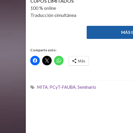
CUPOS LIMITADOS
100 % online
Traducción simultánea
MÁS 
Comparte esto:
Más
MITA
,
PCyT-FAUBA
,
Seminario