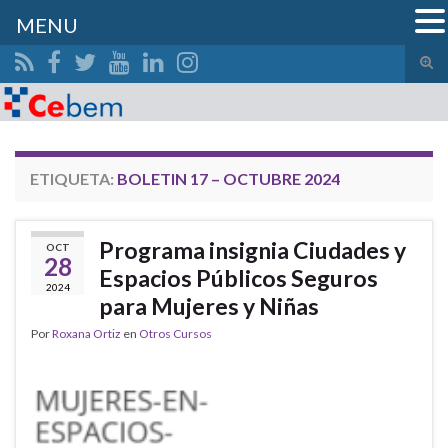
MENU
Alte
el
Search for:
form
de
bús
ETIQUETA:
BOLETIN 17 – OCTUBRE 2024
Programa insignia Ciudades y
OCT
28
Espacios Públicos Seguros
2024
para Mujeres y Niñas
Por
Roxana Ortiz
en
Otros Cursos