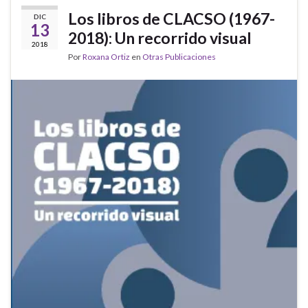
Los libros de CLACSO (1967-
DIC
13
2018): Un recorrido visual
2018
Por
Roxana Ortiz
en
Otras Publicaciones