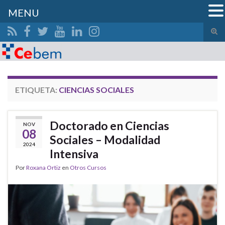
MENU
Alte
el
Search for:
form
de
bús
ETIQUETA:
CIENCIAS SOCIALES
Doctorado en Ciencias
NOV
08
Sociales – Modalidad
2024
Intensiva
Por
Roxana Ortiz
en
Otros Cursos