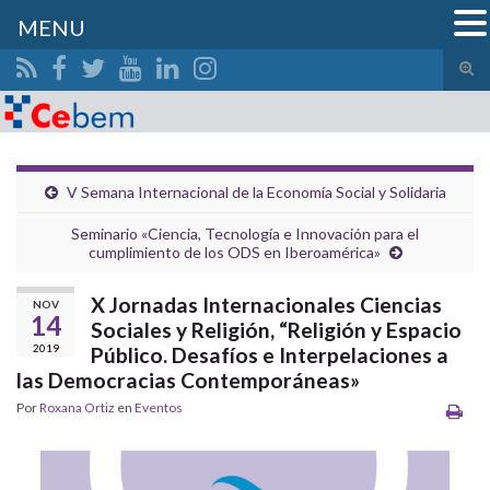
MENU
Alte
el
Search for:
form
de
bús
V Semana Internacional de la Economía Social y Solidaria
Seminario «Ciencia, Tecnología e Innovación para el
cumplimiento de los ODS en Iberoamérica»
X Jornadas Internacionales Ciencias
NOV
14
Sociales y Religión, “Religión y Espacio
2019
Público. Desafíos e Interpelaciones a
las Democracias Contemporáneas»
Por
Roxana Ortiz
en
Eventos