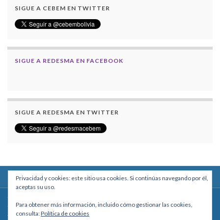
SIGUE A CEBEM EN TWITTER
SIGUE A REDESMA EN FACEBOOK
SIGUE A REDESMA EN TWITTER
Privacidad y cookies: este sitio usa cookies. Si continúas navegando por él,
aceptas su uso.
Centro Boliviano de Estudios Multidisciplinarios
Para obtener más información, incluido cómo gestionar las cookies,
Calle Macario Pinilla # 2588 esq. Av. Arce, Edificio Arcadia, Mezzanine, Of. 101
consulta:
Política de cookies
- La Paz, Bolivia