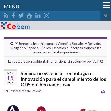
MENU
Alte
el
Search for:
form
de
bús
X Jornadas Internacionales Ciencias Sociales y Religión,
“Religión y Espacio Público. Desafíos e Interpelaciones a las
Democracias Contemporáneas»
La restauración ambiental no funciona sin voluntad política
Seminario «Ciencia, Tecnología e
NOV
15
Innovación para el cumplimiento de los
2019
ODS en Iberoamérica»
Por
Roxana Ortiz
en
Noticias