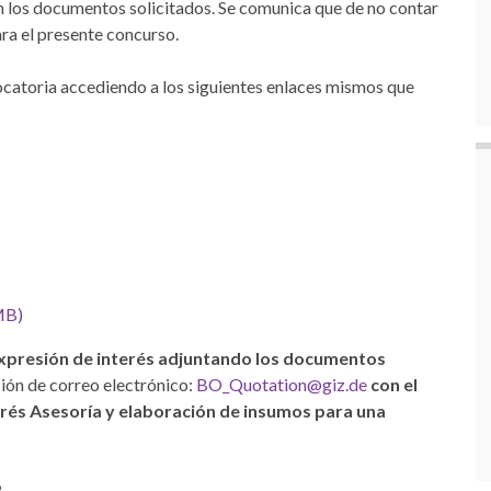
n los documentos solicitados. Se comunica que de no contar
ara el presente concurso.
catoria accediendo a los siguientes enlaces mismos que
MB)
expresión de interés adjuntando los documentos
ción de correo electrónico:
BO_Quotation@giz.de
con el
erés Asesoría y elaboración de insumos para una
2