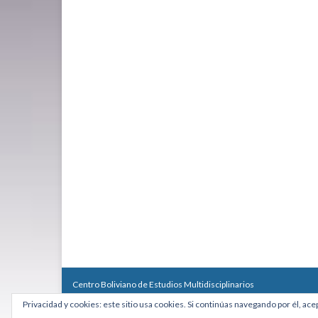
Centro Boliviano de Estudios Multidisciplinarios
Calle Macario Pinilla # 2588 esq. Av. Arce, Edificio Arcadia, Mezzan
Privacidad y cookies: este sitio usa cookies. Si continúas navegando por él, ace
Teléfono: +591 2431818 - Celular: +591 73027636