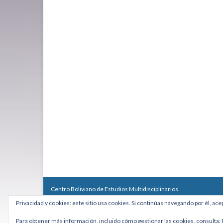
Centro Boliviano de Estudios Multidisciplinarios
Calle Macario Pinilla # 2588 esq. Av. Arce, Edificio Arcadia, Mezzan
Privacidad y cookies: este sitio usa cookies. Si continúas navegando por él, ace
Teléfono: +591 2431818 - Celular: +591 73027636
cebem@cebem.org
Para obtener más información, incluido cómo gestionar las cookies, consulta: