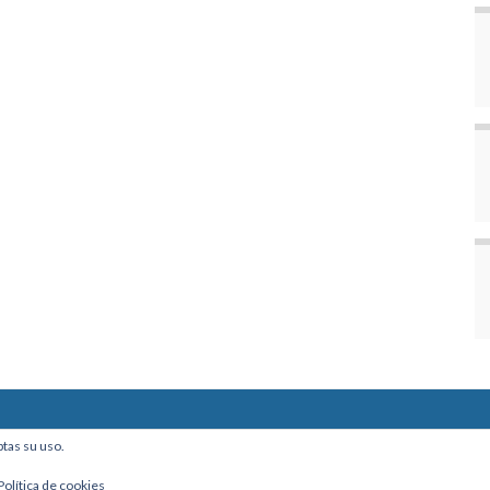
ine, Of. 101 - La Paz, Bolivia
ptas su uso.
Política de cookies