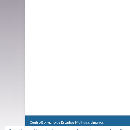
Centro Boliviano de Estudios Multidisciplinarios
Calle Macario Pinilla # 2588 esq. Av. Arce, Edificio Arcadia, Mezzan