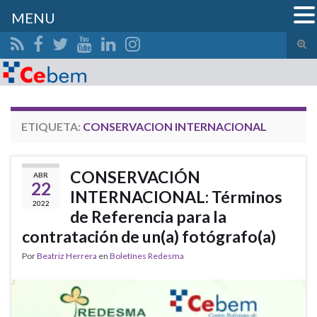
MENU
Alte
el
Search for:
form
de
bús
ETIQUETA:
CONSERVACION INTERNACIONAL
CONSERVACIÓN
ABR
22
INTERNACIONAL: Términos
2022
de Referencia para la
contratación de un(a) fotógrafo(a)
Por
Beatriz Herrera
en
Boletínes Redesma