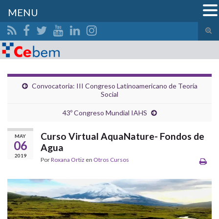
MENU
Alte
el
Search for:
form
de
bús
Convocatoria: III Congreso Latinoamericano de Teoría
Social
43º Congreso Mundial IAHS
Curso Virtual AquaNature- Fondos de
MAY
06
Agua
2019
Por
Roxana Ortiz
en
Otros Cursos