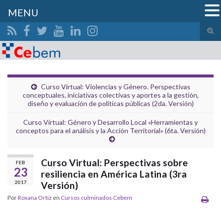
MENU
Alte
el
Search for:
form
de
bús
Curso Virtual: Violencias y Género. Perspectivas
conceptuales, iniciativas colectivas y aportes a la gestión,
diseño y evaluación de políticas públicas (2da. Versión)
Curso Virtual: Género y Desarrollo Local «Herramientas y
conceptos para el análisis y la Acción Territorial» (6ta. Versión)
Curso Virtual: Perspectivas sobre
FEB
23
resiliencia en América Latina (3ra
2017
Versión)
Por
Roxana Ortiz
en
Cursos culminados Cebem