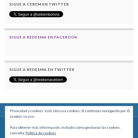
SIGUE A CEBEM EN TWITTER
SIGUE A REDESMA EN FACEBOOK
SIGUE A REDESMA EN TWITTER
Privacidad y cookies: este sitio usa cookies. Si continúas navegando por él,
aceptas su uso.
Centro Boliviano de Estudios Multidisciplinarios
Para obtener más información, incluido cómo gestionar las cookies,
Calle Macario Pinilla # 2588 esq. Av. Arce, Edificio Arcadia, Mezzanine, Of. 101
consulta:
Política de cookies
- La Paz, Bolivia