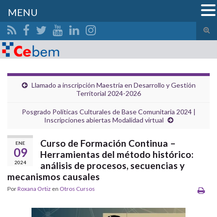
MENU
Alte
el
Search for:
form
de
bús
Llamado a inscripción Maestría en Desarrollo y Gestión
Territorial 2024-2026
Posgrado Políticas Culturales de Base Comunitaria 2024 |
Inscripciones abiertas Modalidad virtual
Curso de Formación Continua –
ENE
09
Herramientas del método histórico:
2024
análisis de procesos, secuencias y
mecanismos causales
Por
Roxana Ortiz
en
Otros Cursos