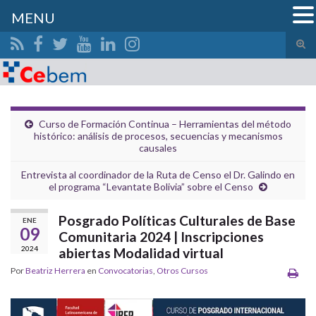
MENU
Alte
el
Search for:
form
de
bús
Curso de Formación Continua – Herramientas del método
histórico: análisis de procesos, secuencias y mecanismos
causales
Entrevista al coordinador de la Ruta de Censo el Dr. Galindo en
el programa “Levantate Bolivia” sobre el Censo
Posgrado Políticas Culturales de Base
ENE
09
Comunitaria 2024 | Inscripciones
2024
abiertas Modalidad virtual
Por
Beatriz Herrera
en
Convocatorias
,
Otros Cursos