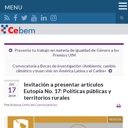
MENU
Alte
el
Search for:
form
de
bús
Presenta tu trabajo en materia de igualdad de Género a los
Premios UIM
Convocatoria a Becas de investigación «Ambiente, cambio
climático y buen vivir en América Latina y el Caribe»
Invitación a presentar artículos
DIC
17
Eutopía No. 17: Políticas públicas y
2019
territorios rurales
Por
Roxana Ortiz
en
Convocatorias