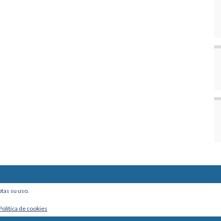
ine, Of. 101 - La Paz, Bolivia
ptas su uso.
Política de cookies