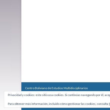
Centro Boliviano de Estudios Multidisciplinarios
Calle Macario Pinilla # 2588 esq. Av. Arce, Edificio Arcadia, Mezzan
Privacidad y cookies: este sitio usa cookies. Si continúas navegando por él, ace
Teléfono: +591 2431818 - Celular: +591 73027636
cebem@cebem.org
Para obtener más información, incluido cómo gestionar las cookies, consulta:
Hecho con
por
Graphene Themes
.