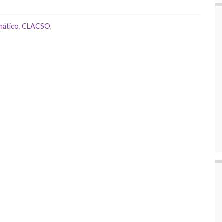
mático
,
CLACSO
,