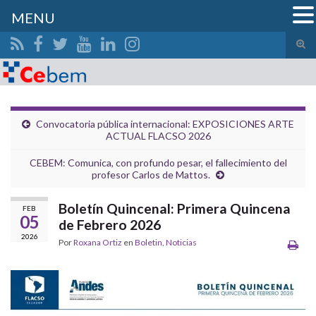
MENU
Alte
el
Search for:
form
de
bús
Convocatoria pública internacional: EXPOSICIONES ARTE
ACTUAL FLACSO 2026
CEBEM: Comunica, con profundo pesar, el fallecimiento del
profesor Carlos de Mattos.
Boletín Quincenal: Primera Quincena
FEB
05
de Febrero 2026
2026
Por
Roxana Ortiz
en
Boletin
,
Noticias