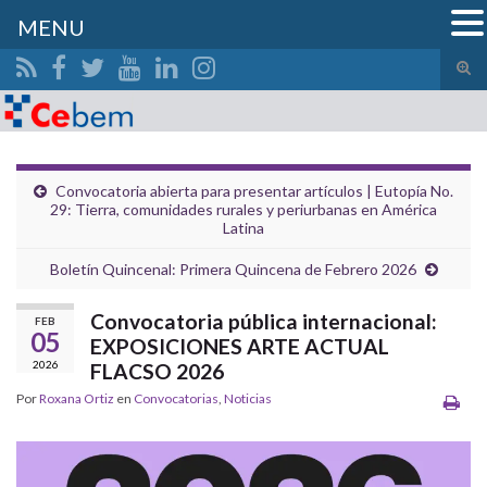
MENU
Alte
el
Search for:
form
de
bús
Convocatoria abierta para presentar artículos | Eutopía No.
29: Tierra, comunidades rurales y periurbanas en América
Latina
Boletín Quincenal: Primera Quincena de Febrero 2026
Convocatoria pública internacional:
FEB
05
EXPOSICIONES ARTE ACTUAL
2026
FLACSO 2026
Por
Roxana Ortiz
en
Convocatorias
,
Noticias