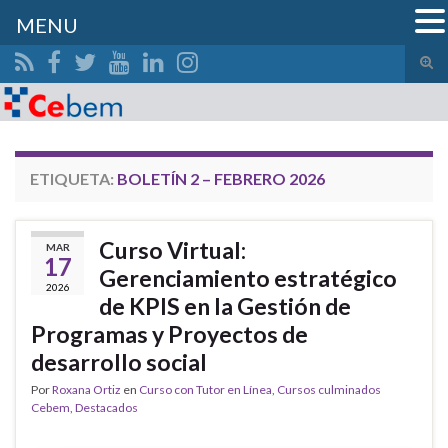
MENU
Alte
el
Search for:
form
de
bús
ETIQUETA:
BOLETÍN 2 – FEBRERO 2026
Curso Virtual:
MAR
17
Gerenciamiento estratégico
2026
de KPIS en la Gestión de
Programas y Proyectos de
desarrollo social
Por
Roxana Ortiz
en
Curso con Tutor en Línea
,
Cursos culminados
Cebem
,
Destacados