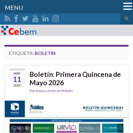
MENU
Alte
el
Search for:
form
de
bús
ETIQUETA:
BOLETÍN
Boletín: Primera Quincena de
MAY
11
Mayo 2026
2026
Por
Roxana Ortiz
en
Boletin