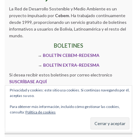
La Red de Desarrollo Sostenible y Medio Ambiente es un
proyecto impulsado por
Cebem
. Ha trabajado continuamente
desde 1999, proporcionando un servicio gratuito de boletines
informativos a usuarios de Bolivia, Latinoamérica y el resto del
mundo.
BOLETINES
→
BOLETÍN CEBEM-REDESMA
→
BOLETÍN EXTRA-REDESMA
Si desea recibir estos boletines por correo electronico
SUSCRÍBASE AQUÍ
Únete y siguenos en nuestro canal de WhatsApp BOLETÍN
Privacidad y cookies: este sitio usa cookies. Si continúas navegando por él,
REDESMA
INGRESA AQUÍ
aceptas su uso.
Para obtener más información, incluido cómo gestionar las cookies,
consulta:
Política de cookies