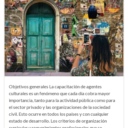
Objetivos generales La capacitación de agentes
culturales es un fenómeno que cada día cobra mayor
importancia, tanto para la actividad pública como para
el sector privado y las organizaciones de la sociedad
civil. Esto ocurre en todos los países y con cualquier
estado de desarrollo. Los criterios de organización
curricular y requerimientos profesionales que se …