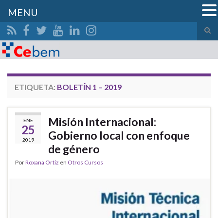
MENU
Alte
el
Search for:
form
de
bús
ETIQUETA:
BOLETÍN 1 – 2019
Misión Internacional:
ENE
25
Gobierno local con enfoque
2019
de género
Por
Roxana Ortiz
en
Otros Cursos