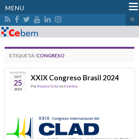
MENU
Alte
el
Search for:
form
de
bús
ETIQUETA:
CONGRESO
XXIX Congreso Brasil 2024
OCT
25
Por
Roxana Ortiz
en
Eventos
2024