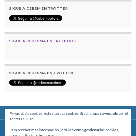
SIGUE A CEBEM EN TWITTER
SIGUE A REDESMA EN FACEBOOK
SIGUE A REDESMA EN TWITTER
Privacidad y cookies: este sitio usa cookies. Si continúas navegando por él,
aceptas su uso.
Centro Boliviano de Estudios Multidisciplinarios
Para obtener más información, incluido cómo gestionar las cookies,
Calle Macario Pinilla # 2588 esq. Av. Arce, Edificio Arcadia, Mezzanine, Of. 101
consulta:
Política de cookies