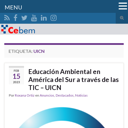
MENU
Alte
el
Search for:
form
de
bús
ETIQUETA:
UICN
Educación Ambiental en
FEB
15
América del Sur a través de las
2023
TIC – UICN
Por
Roxana Ortiz
en
Anuncios
,
Destacados
,
Noticias