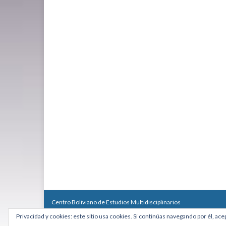
Centro Boliviano de Estudios Multidisciplinarios
Calle Macario Pinilla # 2588 esq. Av. Arce, Edificio Arcadia, Mezzan
Privacidad y cookies: este sitio usa cookies. Si continúas navegando por él, ace
Teléfono: +591 2431818 - Celular: +591 73027636