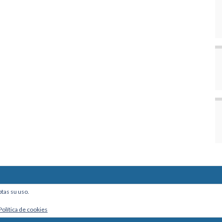
ine, Of. 101 - La Paz, Bolivia
ptas su uso.
Política de cookies