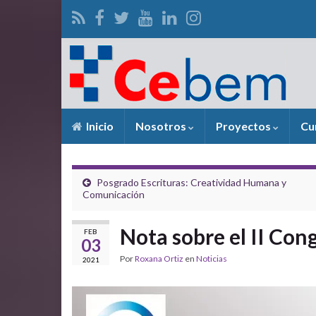
Inicio
Nosotros
Proyectos
Cu
Posgrado Escrituras: Creatividad Humana y
Comunicación
Nota sobre el II Con
FEB
03
Por
Roxana Ortiz
en
Noticias
2021