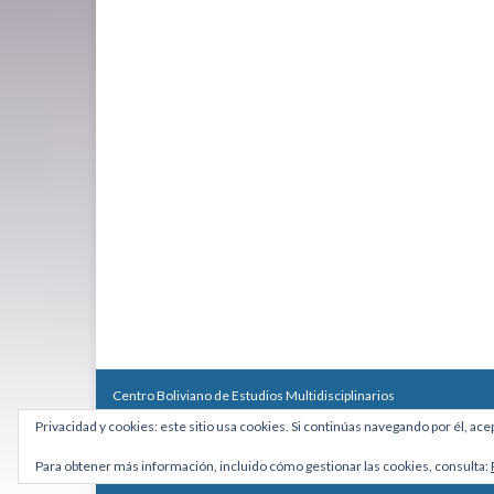
Centro Boliviano de Estudios Multidisciplinarios
Calle Macario Pinilla # 2588 esq. Av. Arce, Edificio Arcadia, Mezzan
Privacidad y cookies: este sitio usa cookies. Si continúas navegando por él, ace
Teléfono: +591 2431818 - Celular: +591 73027636
cebem@cebem.org
Para obtener más información, incluido cómo gestionar las cookies, consulta:
Hecho con
por
Graphene Themes
.